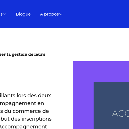
es
Blogue
À propos
r la gestion de leurs
llants lors des deux
compagnement en
ois du commerce de
but des inscriptions
me Accompagnement