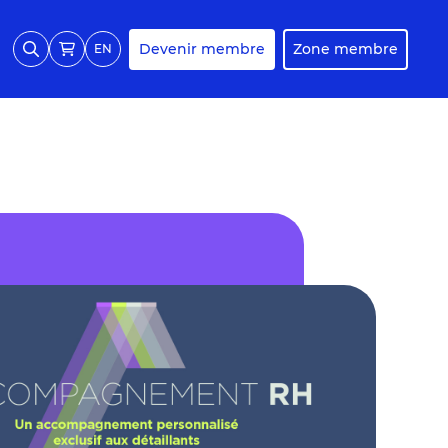
Devenir membre
Zone membre
EN