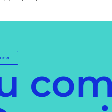
onner
 comm