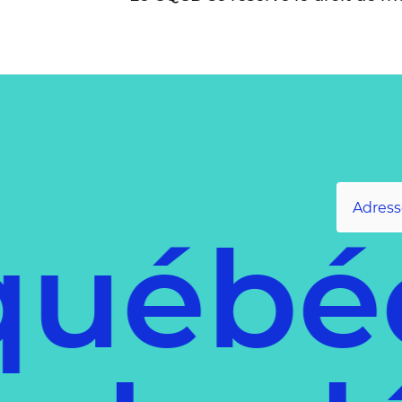
uébéc