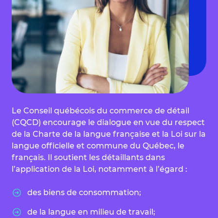
Le Conseil québécois du commerce de détail
(CQCD) encourage le dialogue en vue du respect
de la Charte de la langue française et la Loi sur la
langue officielle et commune du Québec, le
français. Il soutient les détaillants dans
l’application de la Loi, notamment à l’égard :
des biens de consommation;
de la langue en milieu de travail;