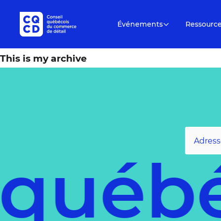
Événements
Ressourc
This is my archive
 québ