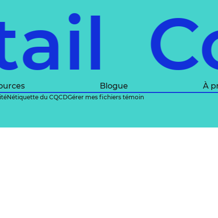
tail
C
ources
Blogue
À p
ité
Nétiquette du CQCD
Gérer mes fichiers témoin