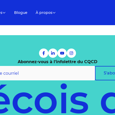
es
Blogue
À propos
Abonnez-vous à l'infolettre du CQCD
S'ab
écois