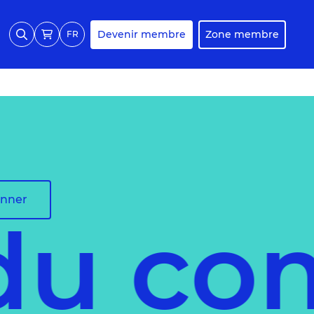
Devenir membre
Zone membre
FR
onner
 du co