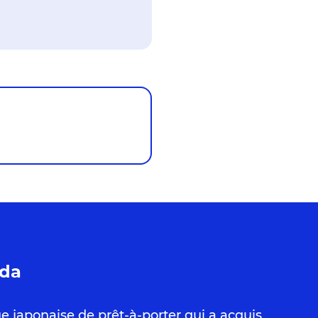
ada
 japonaise de prêt-à-porter qui a acquis