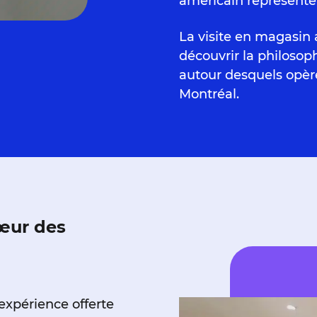
américain représente 
La visite en magasin a
découvrir la philosoph
autour desquels opèr
Montréal.
œur des
expérience offerte