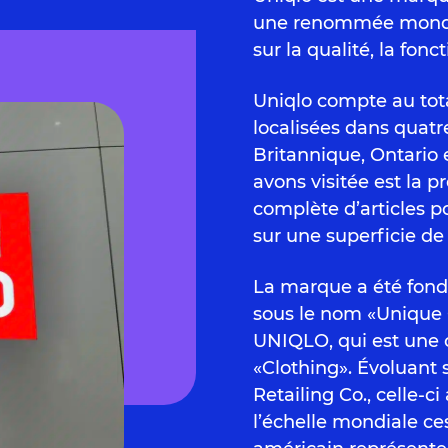
une renommée mondia
sur la qualité, la fonct
Uniqlo compte au tota
localisées dans quatr
Britannique, Ontario
avons visitée est la
complète d’articles 
sur une superficie de
La marque a été fond
sous le nom «Unique 
UNIQLO, qui est une 
«Clothing». Évoluant 
Retailing Co., celle-c
l’échelle mondiale ce