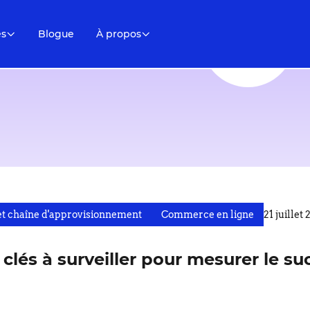
es
Blogue
À propos
et chaîne d'approvisionnement
Commerce en ligne
21 juillet
 clés à surveiller pour mesurer le s