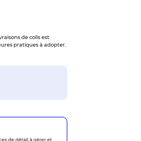
raisons de colis est
eures pratiques à adopter.
s de détail à gérer et