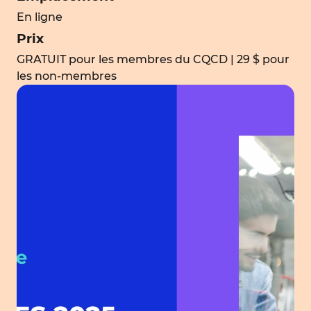
En ligne
Prix
GRATUIT pour les membres du CQCD | 29 $ pour
les non-membres