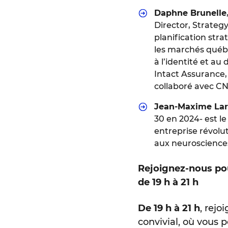
Daphne Brunelle
Director, Strateg
planification str
les marchés québé
à l’identité et a
Intact Assurance, 
collaboré avec CN
Jean-Maxime La
30 en 2024- est l
entreprise révolut
aux neuroscience
Rejoignez-nous pou
de 19 h à 21 h
De 19 h à 21 h
, rejo
convivial, où vous 