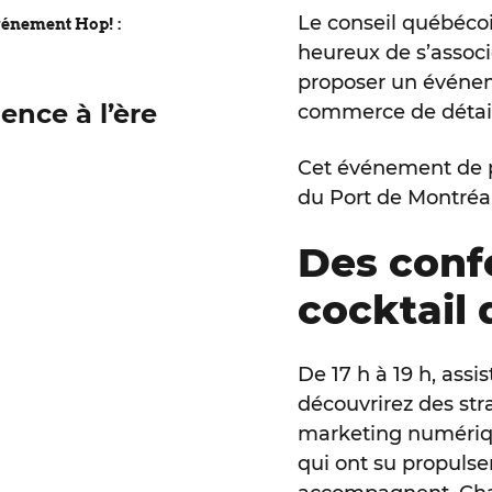
Le conseil québéco
vénement Hop! :
heureux de s’assoc
proposer un événem
ence à l’ère
commerce de détail,
Cet événement de p
du Port de Montréal 
Des conf
cocktail
De 17 h à 19 h, assi
découvrirez des st
marketing numériqu
qui ont su propulser