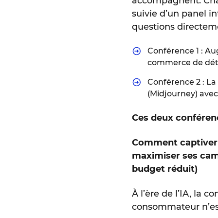
accompagnent. Cha
suivie d’un panel i
questions directem
Conférence 1 : Au
commerce de dét
Conférence 2 : La 
(Midjourney) ave
Ces deux conférenc
Comment captiver l
maximiser ses cam
budget réduit)
À l’ère de l’IA, la c
consommateur n’est