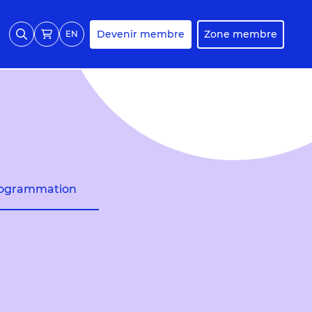
Devenir membre
Zone membre
EN
ogrammation