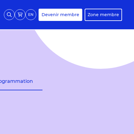
Devenir membre
Zone membre
EN
ogrammation