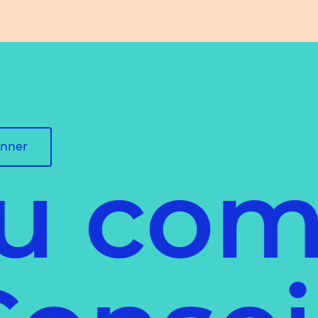
onner
 comm