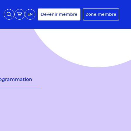
Devenir membre
Zone membre
EN
ogrammation