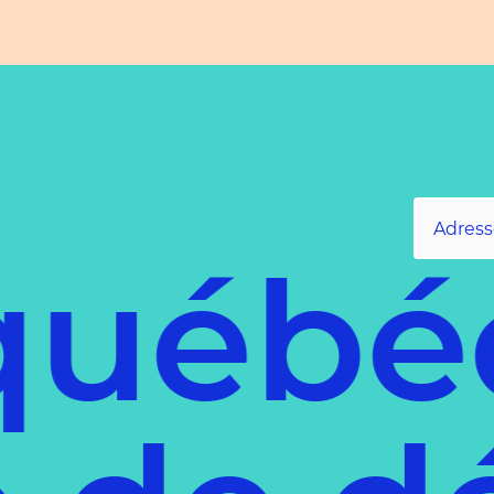
uébéco