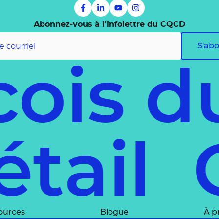
Abonnez-vous à l'infolettre du CQCD
S'ab
is du
 déta
ources
Blogue
À p