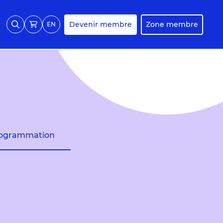
Devenir membre
Zone membre
EN
ogrammation