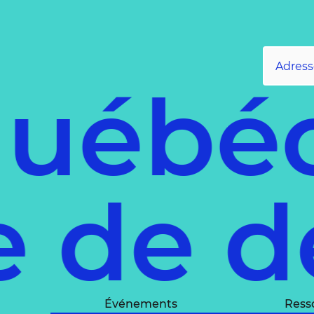
ébéco
ce de
Événements
Ress