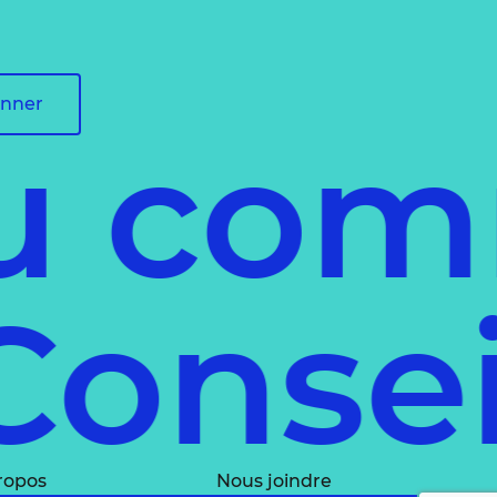
onner
 comme
il
Con
ropos
Nous joindre