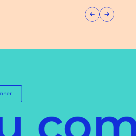
onner
 comm