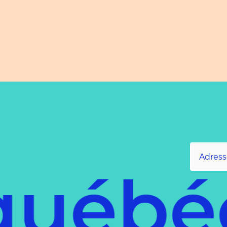
ébéco