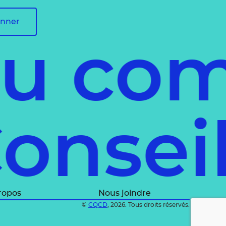
onner
u comm
l
Cons
ropos
Nous joindre
©
CQCD
, 2026. Tous droits réservés.