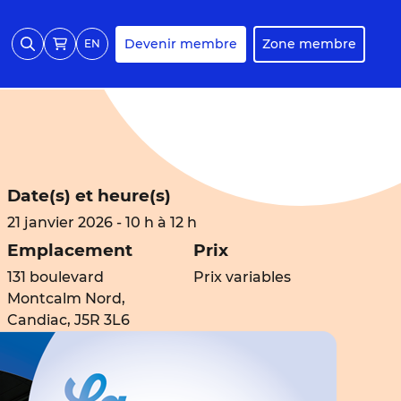
Devenir membre
Zone membre
EN
Date(s) et heure(s)
21 janvier 2026 - 10 h à 12 h
Emplacement
Prix
131 boulevard
Prix variables
Montcalm Nord,
Candiac, J5R 3L6