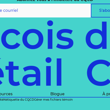
S'ab
ois d
détai
ources
Blogue
À p
ité
Nétiquette du CQCD
Gérer mes fichiers témoin