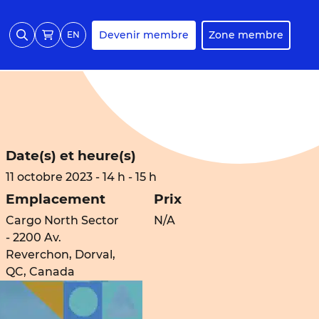
Devenir membre
Zone membre
EN
Date(s) et heure(s)
11 octobre 2023 - 14 h - 15 h
Emplacement
Prix
Cargo North Sector
N/A
- 2200 Av.
Reverchon, Dorval,
QC, Canada