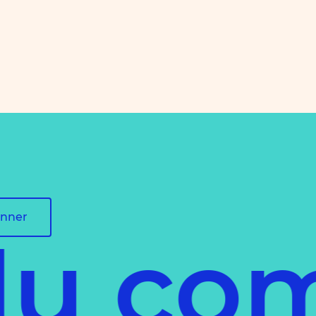
onner
du co