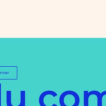
onner
du co