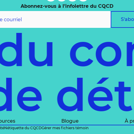
Abonnez-vous à l'infolettre du CQCD
S'ab
 du co
de dé
ources
Blogue
À p
ité
Nétiquette du CQCD
Gérer mes fichiers témoin