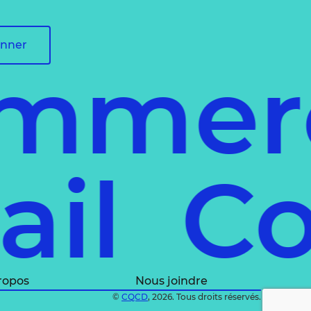
onner
mmerc
tail
C
ropos
Nous joindre
©
CQCD
, 2026. Tous droits réservés.