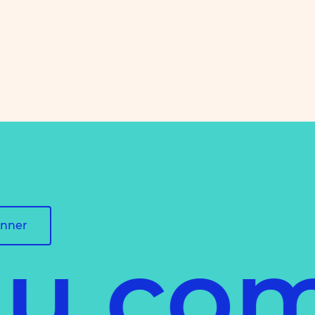
onner
du co