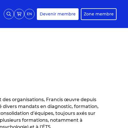
Devenir membre
Zone membre
EN
et des organisations, Francis œuvre depuis
 divers mandats en diagnostic, formation,
nsolidation d’équipes, toujours axés sur
imé plusieurs formations, notamment à
sychologie) et à l’ÉTS.