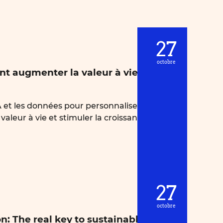
27
octobre
t augmenter la valeur à vie de vos
 et les données pour personnaliser
valeur à vie et stimuler la croissance.
27
octobre
on: The real key to sustainable growth