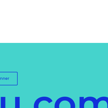
onner
du co