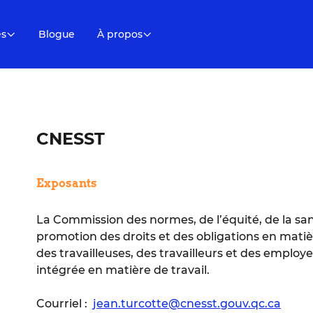
es
Blogue
À propos
CNESST
Exposants
La Commission des normes, de l’équité, de la santé
promotion des droits et des obligations en matièr
des travailleuses, des travailleurs et des employ
intégrée en matière de travail.
Courriel :
jean.turcotte@cnesst.gouv.qc.ca