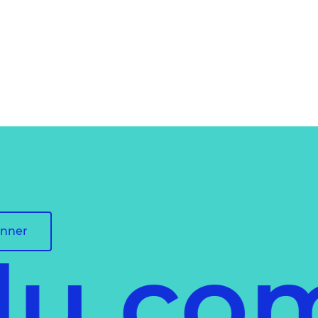
onner
du co