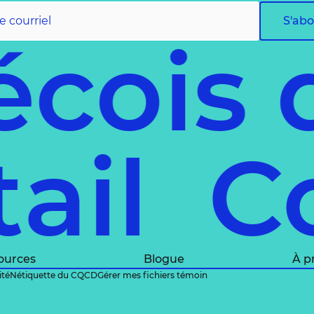
S'ab
écois
tail
C
ources
Blogue
À p
ité
Nétiquette du CQCD
Gérer mes fichiers témoin