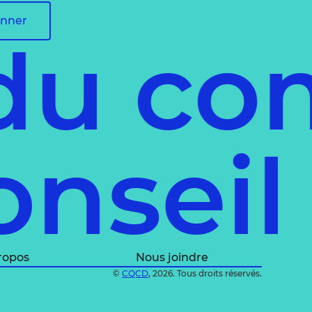
onner
 du co
onsei
ropos
Nous joindre
©
CQCD
, 2026. Tous droits réservés.