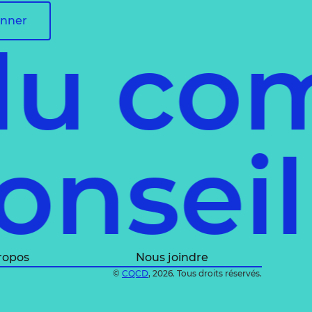
onner
du co
onsei
ropos
Nous joindre
©
CQCD
, 2026. Tous droits réservés.