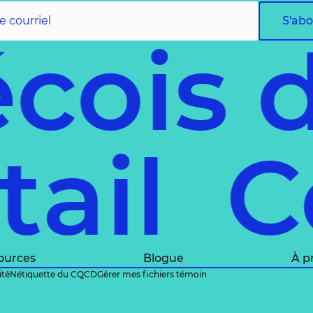
S'ab
cois 
étail
C
ources
Blogue
À p
ité
Nétiquette du CQCD
Gérer mes fichiers témoin