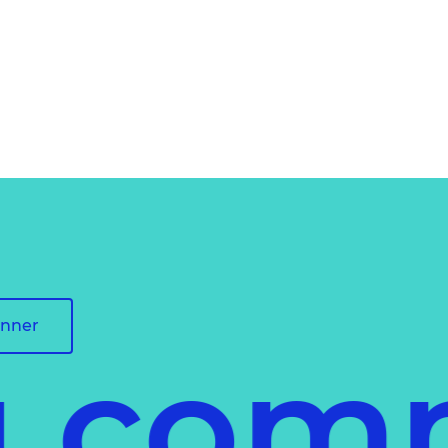
onner
u com