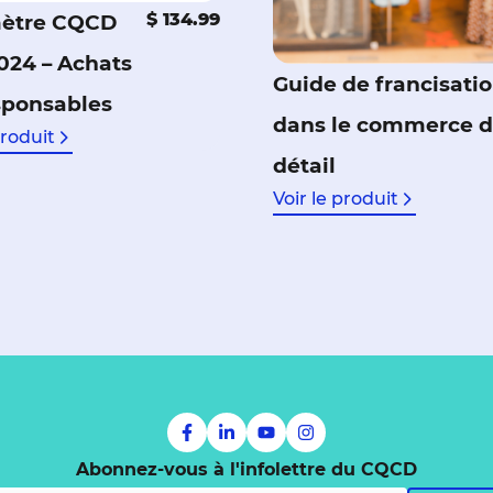
$ 134.99
ètre CQCD
2024 – Achats
Guide de francisati
sponsables
dans le commerce 
produit
détail
Voir le produit
Abonnez-vous à l'infolettre du CQCD