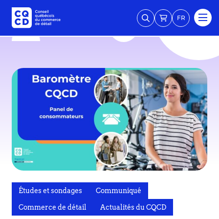
FR
Études et sondages
Communiqué
Commerce de détail
Actualités du CQCD