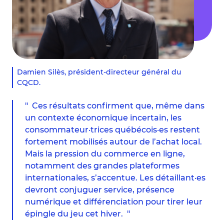
Damien Silès, président-directeur général du
CQCD.
Ces résultats confirment que, même dans
un contexte économique incertain, les
consommateur·trices québécois·es restent
fortement mobilisés autour de l’achat local.
Mais la pression du commerce en ligne,
notamment des grandes plateformes
internationales, s’accentue. Les détaillant·es
devront conjuguer service, présence
numérique et différenciation pour tirer leur
épingle du jeu cet hiver.