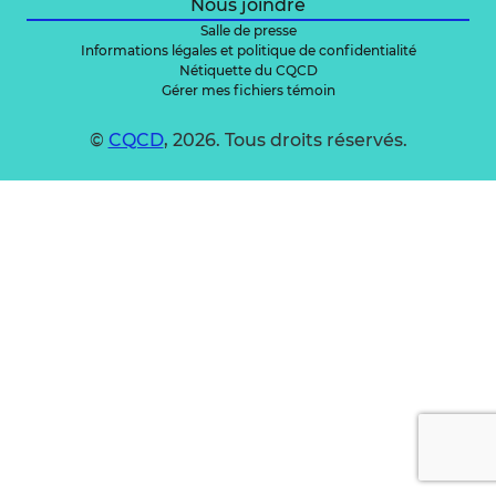
Nous joindre
Salle de presse
Informations légales et politique de confidentialité
Nétiquette du CQCD
Gérer mes fichiers témoin
©
CQCD
, 2026. Tous droits réservés.