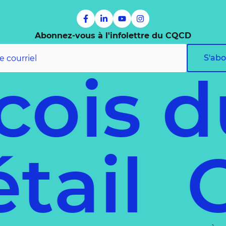
Abonnez-vous à l'infolettre du CQCD
S'ab
is du
 détai