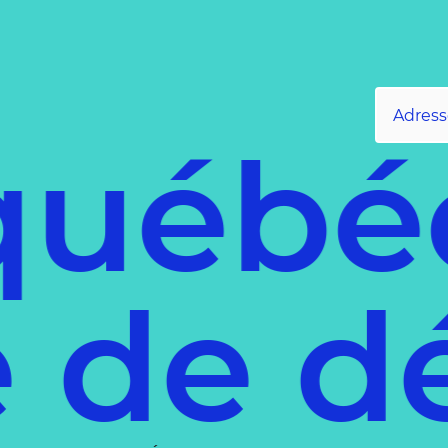
uébéco
ce de