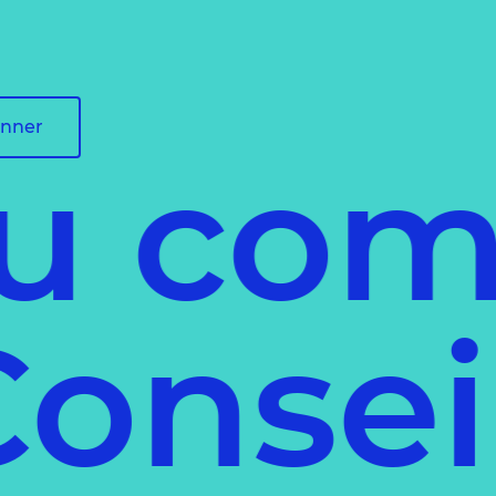
onner
 comm
l
Cons