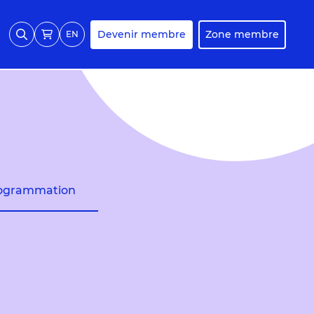
Devenir membre
Zone membre
EN
ogrammation