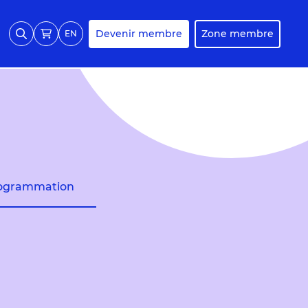
Devenir membre
Zone membre
EN
ogrammation