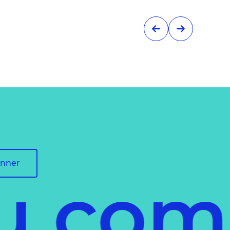
onner
 comm