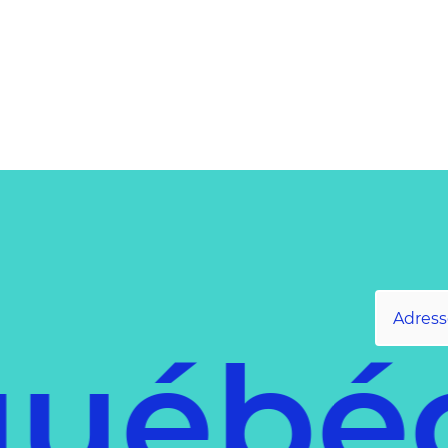
ébéco