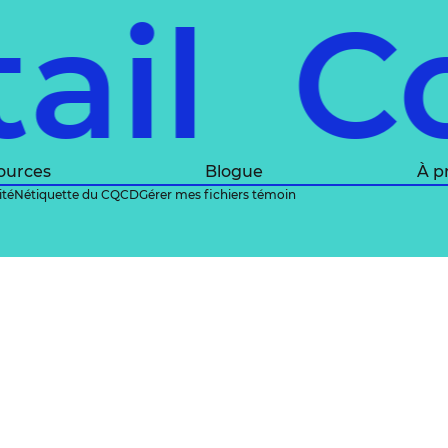
tail
C
ources
Blogue
À p
ité
Nétiquette du CQCD
Gérer mes fichiers témoin