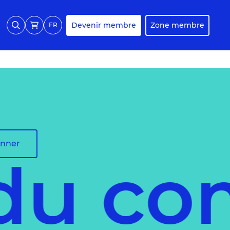
Devenir membre
Zone membre
FR
onner
 du co