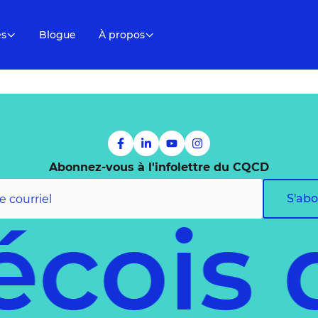
es
Blogue
À propos
Abonnez-vous à l'infolettre du CQCD
S'ab
écois