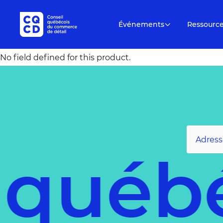
Événements
Ressourc
No field defined for this product.
 québ