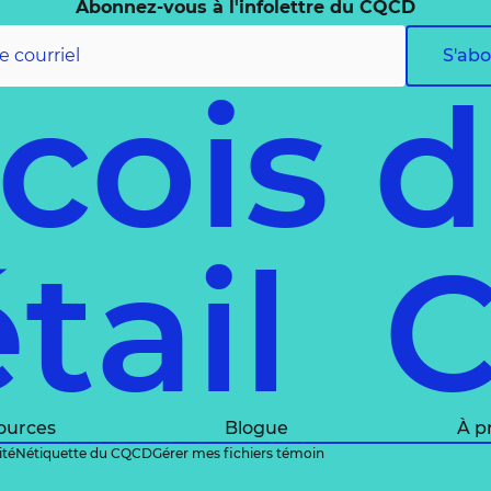
Abonnez-vous à l'infolettre du CQCD
S'ab
cois 
étail
ources
Blogue
À p
ité
Nétiquette du CQCD
Gérer mes fichiers témoin