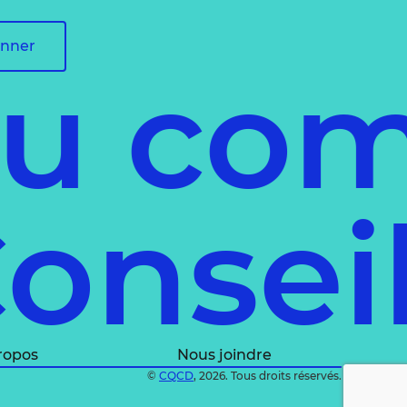
onner
du com
Conse
ropos
Nous joindre
©
CQCD
, 2026. Tous droits réservés.