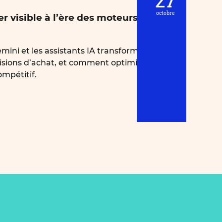
27
octobre
ter visible à l’ère des moteurs de
i et les assistants IA transforment la
cisions d’achat, et comment optimiser votre
ompétitif.