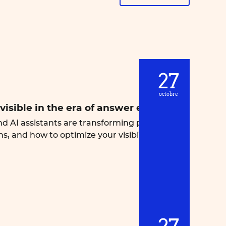
27
octobre
 visible in the era of answer engines
d AI assistants are transforming product
s, and how to optimize your visibility through