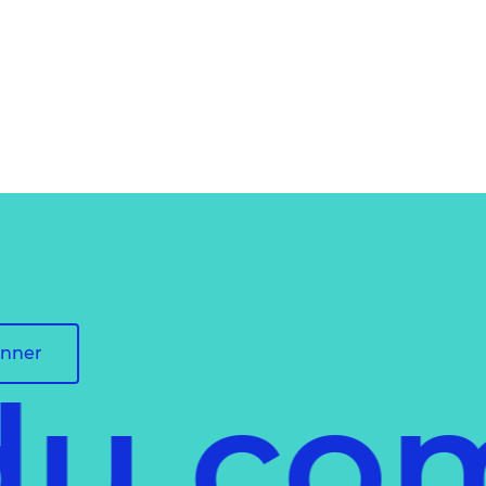
onner
du co