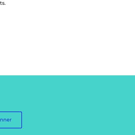
ts.
onner