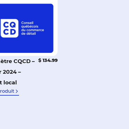
$ 134.99
ètre CQCD –
r 2024 –
t local
produit