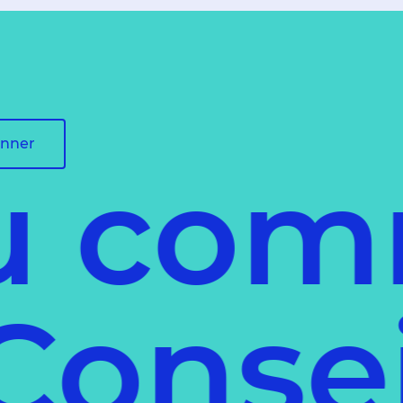
onner
 comm
il
Cons