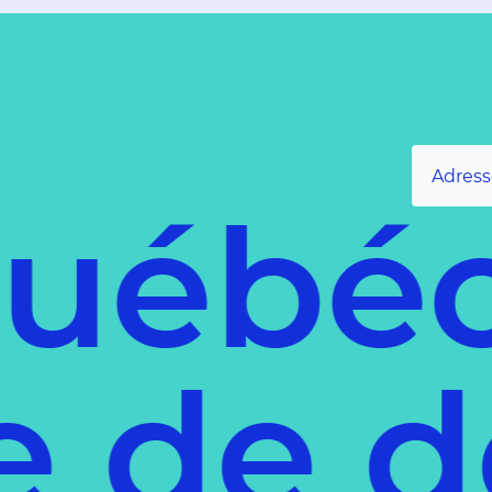
ébéco
ce de