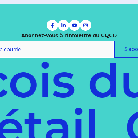
Abonnez-vous à l'infolettre du CQCD
S'ab
is du
 déta