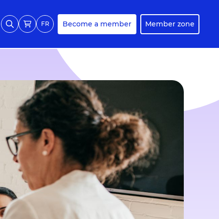
Become a member
Member zone
FR