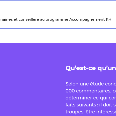
umaines et conseillère au programme Accompagnement RH
Qu’est-ce qu’u
Selon une étude condu
000 commentaires, ce
déterminer ce qui con
faits suivants : il do
troupes, être intéress