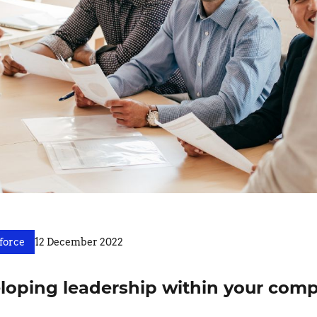
force
12 December 2022
veloping leadership within your com