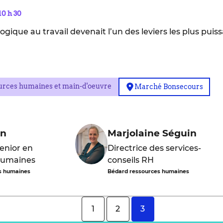
10 h 30
logique au travail devenait l’un des leviers les plus pu
urces humaines et main-d'oeuvre
Marché Bonsecours
in
Marjolaine Séguin
senior en
Directrice des services-
humaines
conseils RH
s humaines
Bédard ressources humaines
1
2
3