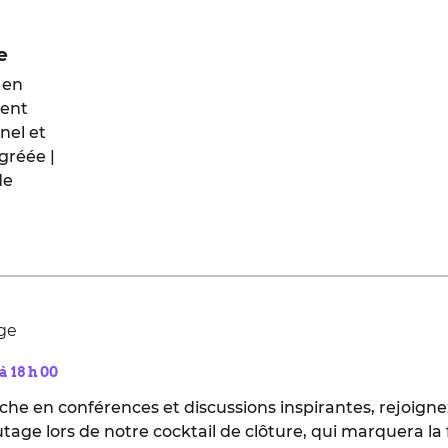
e
 en
ent
nel et
gréée |
de
age
 à 18 h 00
iche en conférences et discussions inspirantes, rejoi
tage lors de notre cocktail de clôture, qui marquera la 