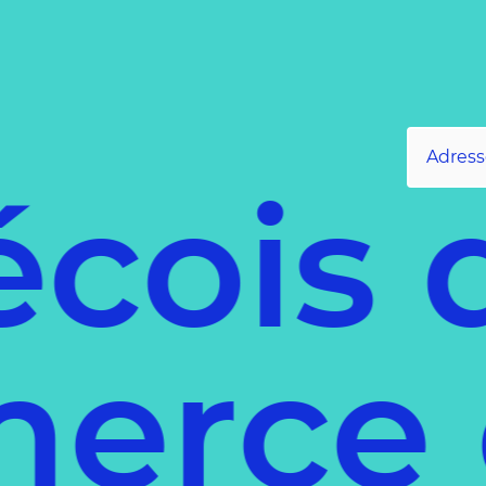
ois d
mmerc