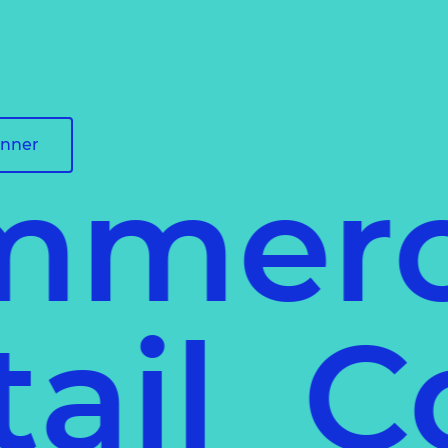
onner
merce
détail