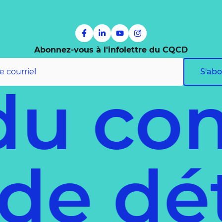
Abonnez-vous à l'infolettre du CQCD
S'ab
u com
e de 